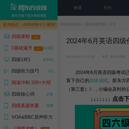
网课
写作
咨询电话：400-699-7...
新东方在线
>
展开
四级
>
英语四级资讯
>
英语四级答案
> 正文
四级课程
经典
2024年6月英语四
0基础速升
去试听
HOT
2024-06-15 11:25:00
来源：新东方在线
四级1对1
定制化
四级听力技巧
0元
2024年6月英语四级考试已
算下自己的
四级成绩
。新东方
阅读冲刺 200+大招
（第三套）》，小编会及时的
四级核心词
必备
0元
↓
↓
↓
↓
↓
↓
↓
点击
四级真题答案
免费
VOA&BBC原声听力
《满绩攻略》
热门