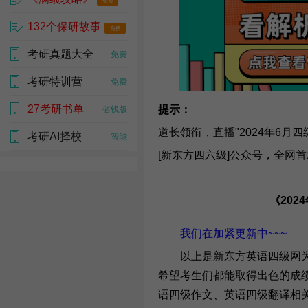
免费
132个保研故事
免费
考研真题大全
免费
考研特训营
免费
27考研书单
提示：
省钱版
道长领衔，直播"
2024年6月
四级
考研AI择校
智能
[新东方四六级]公众号，全网首
《
202
我们在加紧更新中~~~
以上是新东方英语四级网为大
希望考生们都能取得出色的成绩
语四级作文、英语四级翻译相