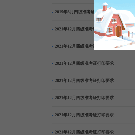
2019年6月四级准考证打印要求
2021年12月四级准考证打印要求
2021年12月四级准考证打印要求
2021年12月四级准考证打印要求
2021年12月四级准考证打印要求
2021年12月四级准考证打印要求
2021年12月四级准考证打印要求
2021年12月四级准考证打印要求