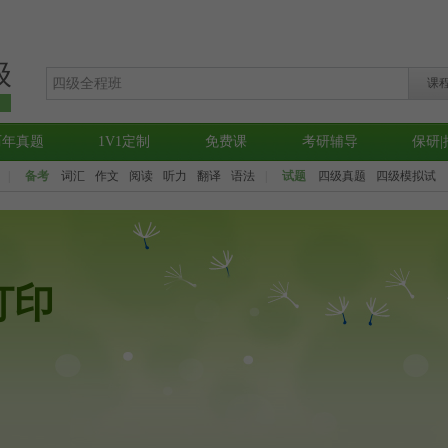
级
课
堂
历年真题
1V1定制
免费课
考研辅导
保研|
|
备考
词汇
作文
阅读
听力
翻译
语法
|
试题
四级真题
四级模拟试
打印