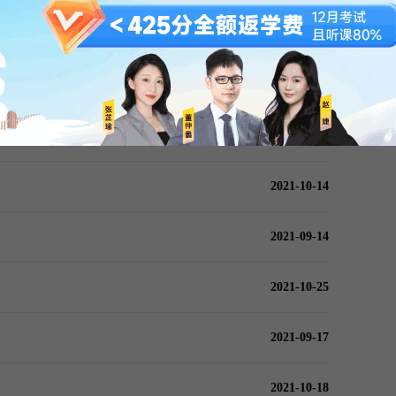
2019-06-11
2021-10-21
2021-10-15
2021-10-14
2021-09-14
2021-10-25
2021-09-17
2021-10-18