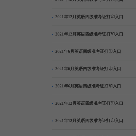
2021年12月英语四级准考证打印入口
2021年12月英语四级准考证打印入口
2021年6月英语四级准考证打印入口
2021年6月英语四级准考证打印入口
2021年6月英语四级准考证打印入口
2021年12月英语四级准考证打印入口
2021年12月英语四级准考证打印入口