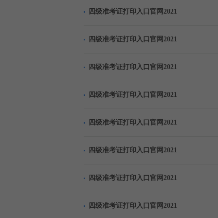
四级准考证打印入口官网2021
四级准考证打印入口官网2021
四级准考证打印入口官网2021
四级准考证打印入口官网2021
四级准考证打印入口官网2021
四级准考证打印入口官网2021
四级准考证打印入口官网2021
四级准考证打印入口官网2021