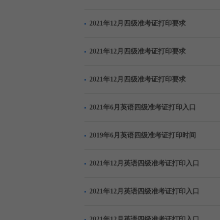
2021年12月四级准考证打印要求
2021年12月四级准考证打印要求
2021年12月四级准考证打印要求
2021年6月英语四级准考证打印入口
2019年6月英语四级准考证打印时间
2021年12月英语四级准考证打印入口
2021年12月英语四级准考证打印入口
2021年12月英语四级准考证打印入口