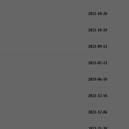
2021-10-20
2021-10-19
2021-09-13
2021-05-13
2019-06-10
2021-12-16
2021-12-06
2021-11-30