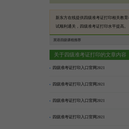
新东方在线提供四级准考证打印相关教育
试顺利通关，四级准考证打印水平提高。
英语四级课程推荐
关于四级准考证打印的文章内容
四级准考证打印入口官网2021
四级准考证打印入口官网2021
四级准考证打印入口官网2021
四级准考证打印入口官网2021