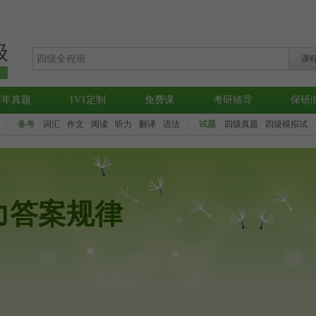
级
课
堂
历年真题
1V1定制
免费课
考研辅导
保研|
|
备考
词汇
作文
阅读
听力
翻译
语法
|
试题
四级真题
四级模拟试
力答案规律