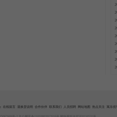
心
在线留言
退换货说明
合作伙伴
联系我们
人员招聘
网站地图
热点关注
寓乐优
5067669号-2
京公网安备11010802017616号
网络视听许可证0110531号